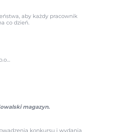
czeństwa, aby każdy pracownik
a co dzień.
o.o…
Kowalski magazyn.
prowadzenia konkursu i wydania