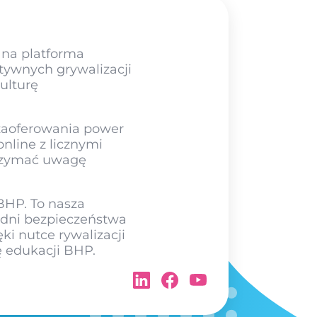
ana platforma
ktywnych grywalizacji
ulturę
zaoferowania power
nline z licznymi
trzymać uwagę
BHP. To nasza
odni bezpieczeństwa
ki nutce rywalizacji
ę edukacji BHP.