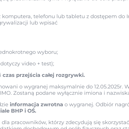
z komputera, telefonu lub tabletu z dostępem do 
grywalizacji lub wpisać
jednokrotnego wyboru;
dotyczy video + test);
i
czas przejścia całej rozgrywki
.
mowani o wygranej maksymalnie do 12.05.2025r. 
TIMO. Zostaną podane wyłącznie imiona i nazwiska
dzie
informacja zwrotna
o wygranej. Odbiór nagr
iale BHP i OŚ.
a pracowników, którzy zdecydują się skorzystać 
datkiem dochodowym od osób fizycznych oraz st