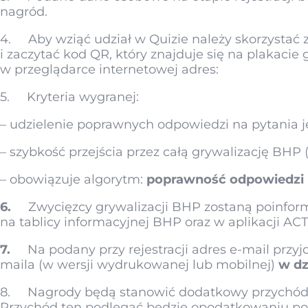
nagród.
4. Aby wziąć udział w Quizie należy skorzystać 
i zaczytać kod QR, który znajduje się na plakacie 
w przeglądarce internetowej adres:
5. Kryteria wygranej:
– udzielenie poprawnych odpowiedzi na pytania 
– szybkość przejścia przez całą grywalizację BHP (
– obowiązuje algorytm:
poprawność odpowiedzi
6.
Zwycięzcy grywalizacji BHP zostaną poinfor
na tablicy informacyjnej BHP oraz w aplikacji AC
7.
Na podany przy rejestracji adres e-mail przyj
maila (w wersji wydrukowanej lub mobilnej)
w dz
8. Nagrody będą stanowić dodatkowy przychód dl
Przychód ten podlegać będzie opodatkowaniu po