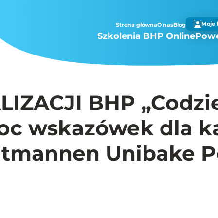
Moje 
Strona główna
O nas
Blog
Szkolenia BHP Online
Powe
IZACJI BHP „Codzi
oc wskazówek dla k
ntmannen Unibake P