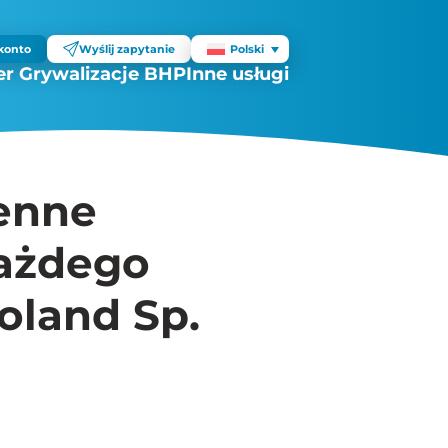
konto
Wyślij zapytanie
Polski
r Grywalizacje BHP
Inne usługi
enne
ażdego
oland Sp.