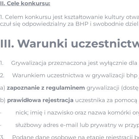
II. Cele konkursu:
1. Celem konkursu jest kształtowanie kultury otw
czuł się odpowiedzialny za BHP i swobodnie dziel
III. Warunki uczestnict
1. Grywalizacja przeznaczona jest wyłącznie dl
2. Warunkiem uczestnictwa w grywalizacji bhp j
a)
zapoznanie z regulaminem
grywalizacji (dostę
b)
prawidłowa rejestracja
uczestnika za pomocą
· nick; imię i nazwisko oraz nazwa komórki org
· służbowy adres e-mail lub prywatny w przyp
3. Podane dane osobowe na etapie rejestracji b